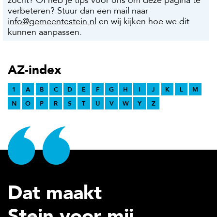
zocht? Of heb je tips voor ons om deze pagina te
verbeteren? Stuur dan een mail naar
info@gemeentestein.nl
en wij kijken hoe we dit
kunnen aanpassen.
AZ-index
1
A
B
C
D
E
F
G
H
I
J
K
L
M
N
O
P
R
S
T
U
V
W
Y
Z
Dat maakt
Stein voor mij