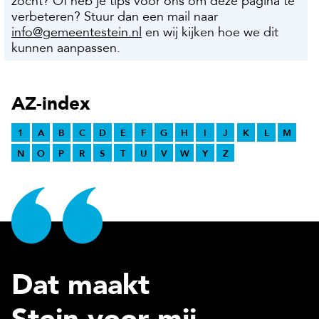
zocht? Of heb je tips voor ons om deze pagina te
verbeteren? Stuur dan een mail naar
info@gemeentestein.nl
en wij kijken hoe we dit
kunnen aanpassen.
AZ-index
1
A
B
C
D
E
F
G
H
I
J
K
L
M
N
O
P
R
S
T
U
V
W
Y
Z
Dat maakt
Stein voor mij