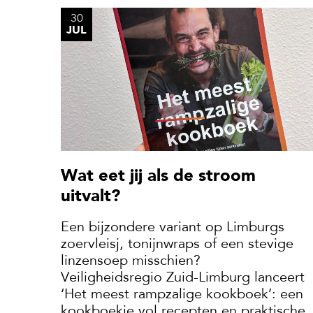
30
JUL
Wat eet jij als de stroom
uitvalt?
Een bijzondere variant op Limburgs
zoervleisj, tonijnwraps of een stevige
linzensoep misschien?
Veiligheidsregio Zuid-Limburg lanceert
‘Het meest rampzalige kookboek’: een
kookboekje vol recepten en praktische