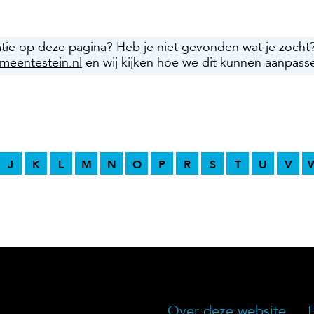
atie op deze pagina? Heb je niet gevonden wat je zocht
meentestein.nl
en wij kijken hoe we dit kunnen aanpass
J
K
L
M
N
O
P
R
S
T
U
V
Over deze website