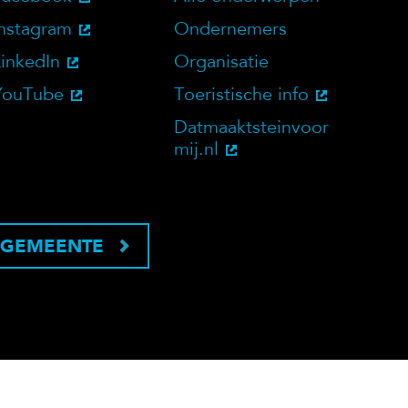
bsite
Social Media
Doelgroepen
Instagram
Ondernemers
LinkedIn
Organisatie
YouTube
Toeristische info
Datmaaktsteinvoor
mij.nl
 GEMEENTE