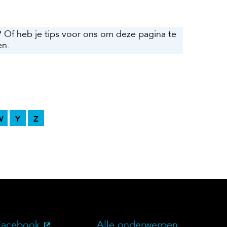
? Of heb je tips voor ons om deze pagina te
en.
W
Y
Z
Facebook
Alle onderwerpen