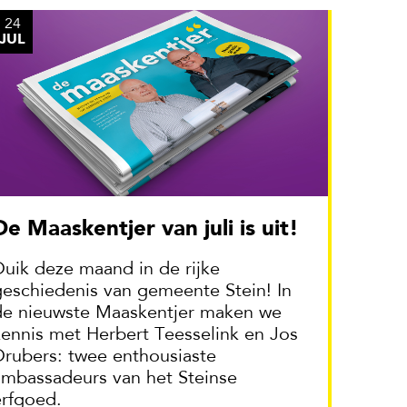
24
JUL
De Maaskentjer van juli is uit!
Duik deze maand in de rijke
geschiedenis van gemeente Stein! In
de nieuwste Maaskentjer maken we
kennis met Herbert Teesselink en Jos
Drubers: twee enthousiaste
ambassadeurs van het Steinse
erfgoed.