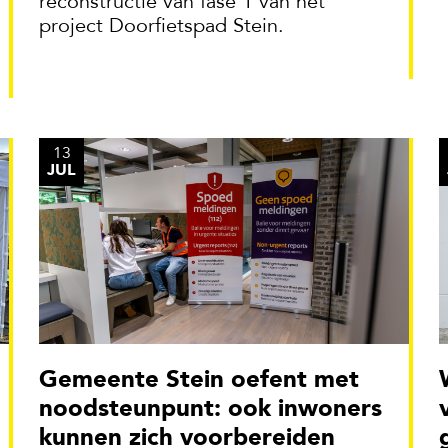
reconstructie van fase 1 van het
project Doorfietspad Stein.
13
JUL
Gemeente Stein oefent met
Warmtenet
noodsteunpunt: ook inwoners
kunnen zich voorbereiden