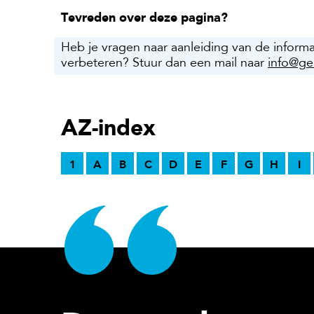
Tevreden over deze pagina?
Heb je vragen naar aanleiding van de inform
verbeteren? Stuur dan een mail naar
info@ge
AZ-index
1
A
B
C
D
E
F
G
H
I