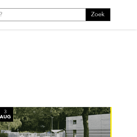
Zoek
3
AUG