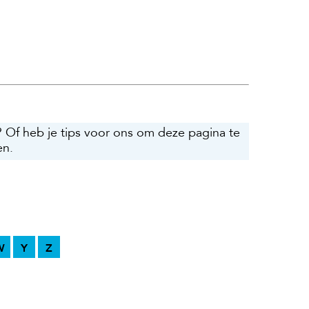
? Of heb je tips voor ons om deze pagina te
en.
W
Y
Z