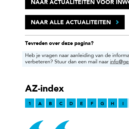
NAAR ACTUALITEITEN VOOR IN
NAAR ALLE ACTUALITEITEN
Tevreden over deze pagina?
Heb je vragen naar aanleiding van de inform
verbeteren? Stuur dan een mail naar
info@ge
AZ-index
1
A
B
C
D
E
F
G
H
I