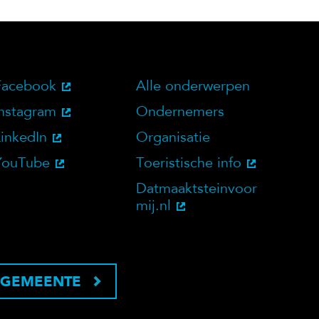
Facebook
Alle onderwerpen
bsite
Social Media
Doelgroepen
Instagram
Ondernemers
LinkedIn
Organisatie
YouTube
Toeristische info
Datmaaktsteinvoor
mij.nl
 GEMEENTE