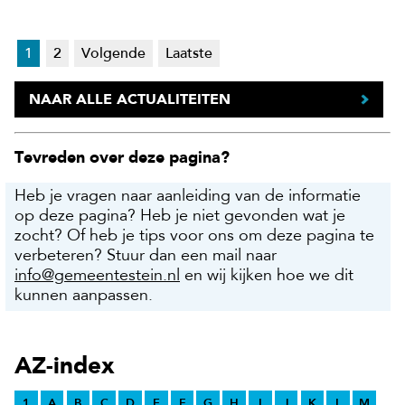
1
2
Volgende
Laatste
NAAR ALLE ACTUALITEITEN
Tevreden over deze pagina?
Heb je vragen naar aanleiding van de informatie
op deze pagina? Heb je niet gevonden wat je
zocht? Of heb je tips voor ons om deze pagina te
verbeteren? Stuur dan een mail naar
info@gemeentestein.nl
en wij kijken hoe we dit
kunnen aanpassen.
AZ-index
1
A
B
C
D
E
F
G
H
I
J
K
L
M