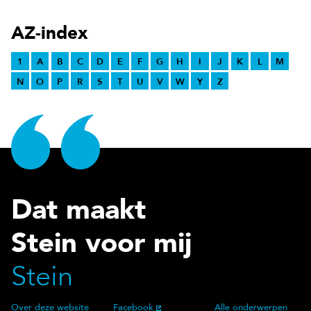
AZ-index
1
A
B
C
D
E
F
G
H
I
J
K
L
M
N
O
P
R
S
T
U
V
W
Y
Z
Dat maakt
Stein voor mij
Stein
Over deze website
Facebook
Alle onderwerpen